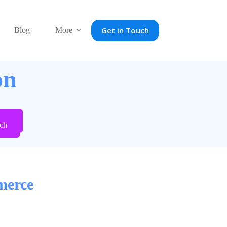
Get in Touch
Blog
More
on
ch
merce