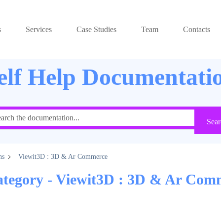
s
Services
Case Studies
Team
Contacts
elf Help Documentati
Sear
ns
Viewit3D : 3D & Ar Commerce
tegory - Viewit3D : 3D & Ar Com