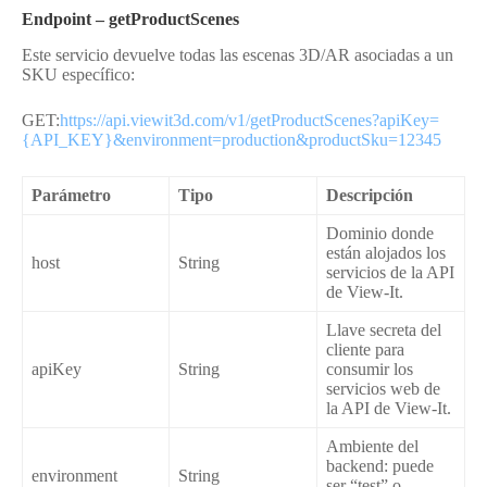
Endpoint –
getProductScenes
Este servicio devuelve todas las escenas 3D/AR asociadas a un
SKU específico:
GET:
https://api.viewit3d.com/v1/getProductScenes?apiKey=
{API_KEY}&environment=production&productSku=12345
Parámetro
Tipo
Descripción
Dominio donde
están alojados los
host
String
servicios de la API
de View-It.
Llave secreta del
cliente para
apiKey
String
consumir los
servicios web de
la API de View-It.
Ambiente del
backend: puede
environment
String
ser “test” o