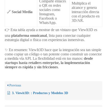
Comparte enlaces
Multiplica el
o QR en redes
alcance y genera
sociales como
🔗
Social Media
interacción directa
Instagram,
con el producto en
Facebook o
3D/AR.
WhatsApp.
👉 Esta tabla ayuda a mostrar de un vistazo que ViewIt3D es
una
plataforma omnicanal
, lista para conectar cualquier
estrategia digital o física con experiencias inmersivas.
✨ En resumen: ViewIt3D hace que la integración sea tan simple
como copiar un código o tan potente como construir un conector
a medida vía API. La flexibilidad está en tus manos:
desde
startups hasta retailers enterprise, la implementación
siempre es rápida y sin fricciones
.
Previous
3. Viewit3D: : Productos y Modelos 3D