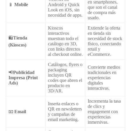
en smartphones,
📱
Mobile
Android y Quick
que son el canal
Look en iOS, sin
de compra más
necesidad de apps.
usado.
Kioscos
Extiende la oferta
interactivos
en tienda sin
🛍️
Tienda
muestran todo el
necesidad de stock
catálogo en 3D,
físico, conectando
(Kioscos)
con links directos
retail y
al checkout online.
eCommerce.
Catálogos, flyers o
Convierte medios
packaging
📢
Publicidad
tradicionales en
incluyen QR
Impresa
(Print
experiencias
codes que abren el
Ads)
digitales
producto en
interactivas.
3D/AR.
Incrementa la tasa
Inserta enlaces o
de clics y
QR en newsletters
📧
Email
engagement con
y campañas de
experiencias
email marketing.
inmersivas.