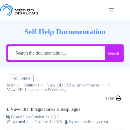
Skip
to
content
Self Help Documentation
Search
< All Topics
Main
Solutions
Viewit3D : 3D & Ar Commerce
4.
Viewit3D: Integraciones & despliegue
Print
4. Viewit3D: Integraciones & despliegue
Posted
9 de October de 2025
Updated
9 de October de 2025
By
motiondisplays.com