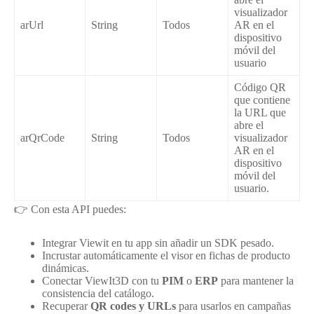
visualizador
arUrl
String
Todos
AR en el
dispositivo
móvil del
usuario
Código QR
que contiene
la URL que
abre el
arQrCode
String
Todos
visualizador
AR en el
dispositivo
móvil del
usuario.
👉 Con esta API puedes:
Integrar Viewit en tu app sin añadir un SDK pesado.
Incrustar automáticamente el visor en fichas de producto
dinámicas.
Conectar ViewIt3D con tu
PIM
o
ERP
para mantener la
consistencia del catálogo.
Recuperar
QR codes y URLs
para usarlos en campañas