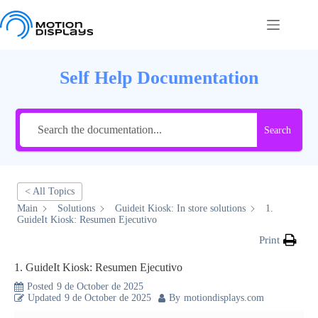
Skip
to
content
Self Help Documentation
Search
< All Topics
Main
Solutions
Guideit Kiosk: In store solutions
1.
GuideIt Kiosk: Resumen Ejecutivo
Print
1. GuideIt Kiosk: Resumen Ejecutivo
Posted
9 de October de 2025
Updated
9 de October de 2025
By
motiondisplays.com